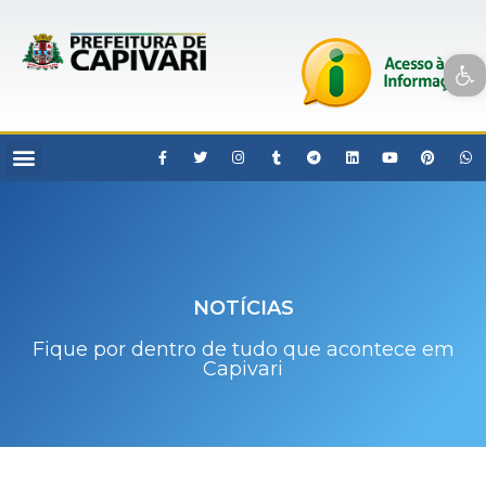
Open toolbar
NOTÍCIAS
Fique por dentro de tudo que acontece em
Capivari