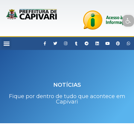
Open toolbar
NOTÍCIAS
Fique por dentro de tudo que acontece em
Capivari