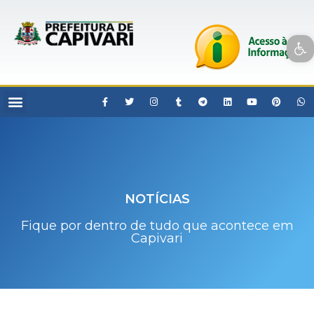
Open toolbar
NOTÍCIAS
Fique por dentro de tudo que acontece em
Capivari