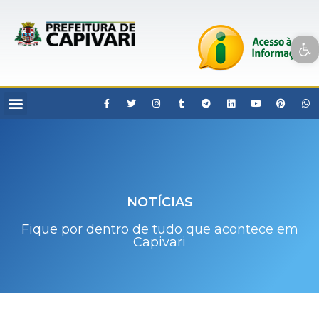
Open toolbar
NOTÍCIAS
Fique por dentro de tudo que acontece em
Capivari