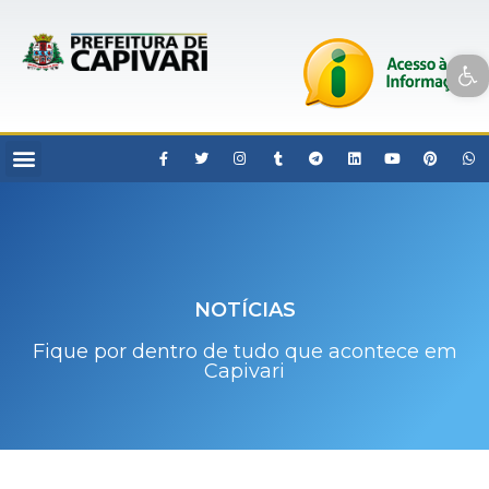
Open toolbar
NOTÍCIAS
Fique por dentro de tudo que acontece em
Capivari