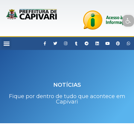
Open toolbar
NOTÍCIAS
Fique por dentro de tudo que acontece em
Capivari