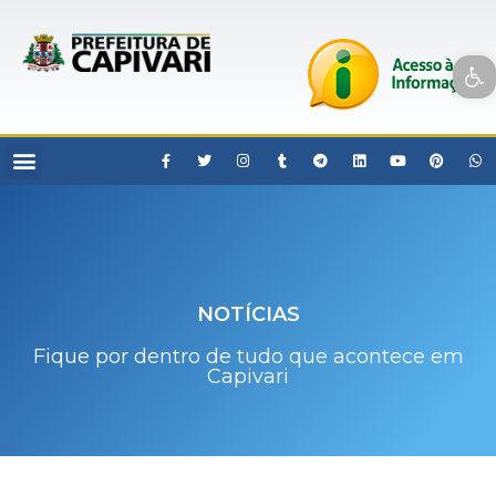
Open toolbar
NOTÍCIAS
Fique por dentro de tudo que acontece em
Capivari