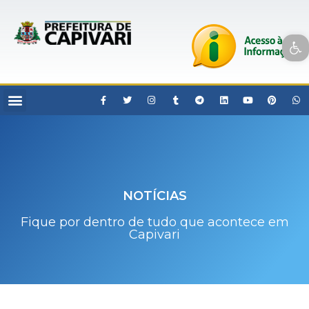
Open toolbar
NOTÍCIAS
Fique por dentro de tudo que acontece em
Capivari