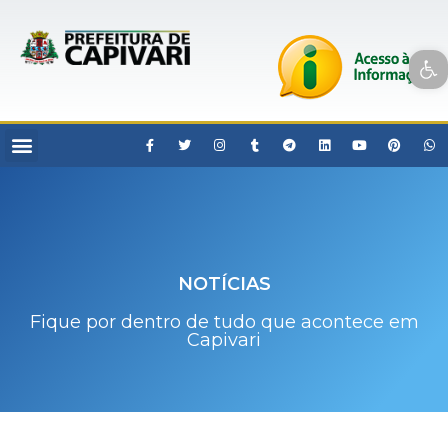
Open toolbar
NOTÍCIAS
Fique por dentro de tudo que acontece em
Capivari